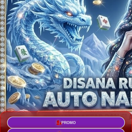
PROMO